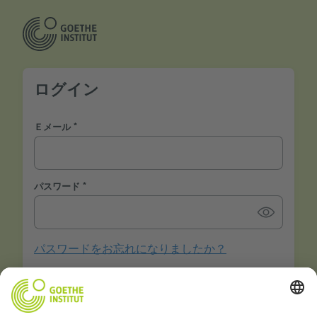
ログイン
Ｅメール
パスワード
パスワードをお忘れになりましたか？
ログインしたままにしますか？