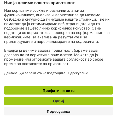
Пријавување
Дали сте нови во Goethe-Institut?
Дознајте повеќе
Регистрирање
© 2026 Goethe-Institut
Контакт
Импресум
Одредби за заштита на личните податоци
Подесувања за приватност
NУслови за користење