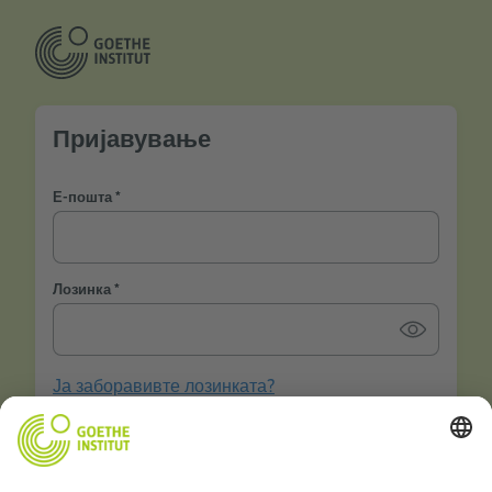
Пријавување
Е-пошта
Лозинка
Ја заборавивте лозинката?
Сакате да останете најавени?